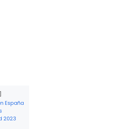
 en España
s
ad 2023