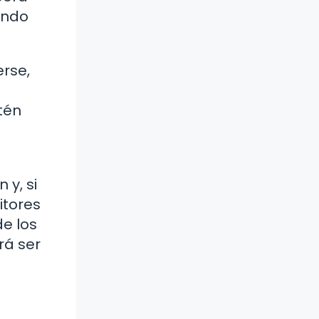
endo
rse,
o
tén
 y, si
itores
de los
rá ser