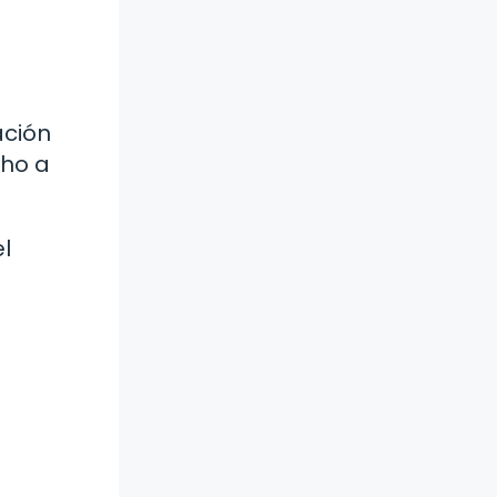
ación
cho a
el