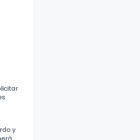
icitar
es
rdo y
berá