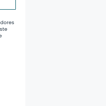
adores
Este
e