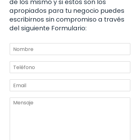
de los mismo y si estos son los
apropiados para tu negocio puedes
escribirnos sin compromiso a través
del siguiente Formulario:
N
o
m
T
b
e
r
l
e
E
é
m
f
a
o
M
i
n
e
l
o
n
*
*
s
a
j
e