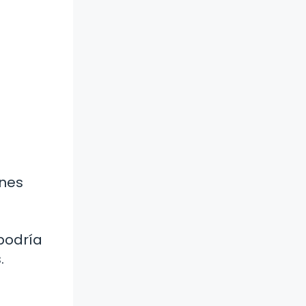
ones
podría
.