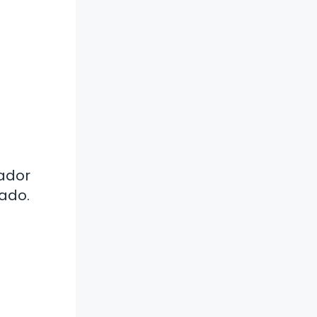
eador
ado.