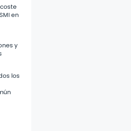
 coste
 SMI en
ones y
s
dos los
omún