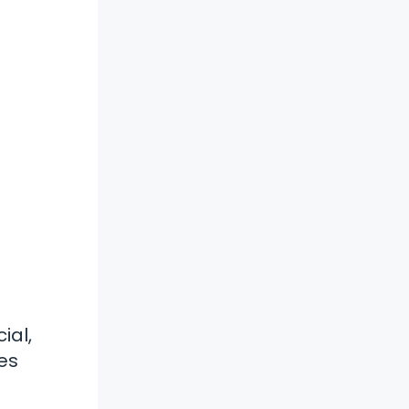
ial,
nes