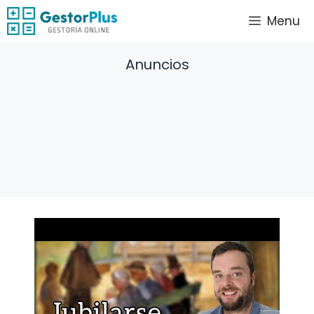
Saltar
Menu
al
contenido
Anuncios