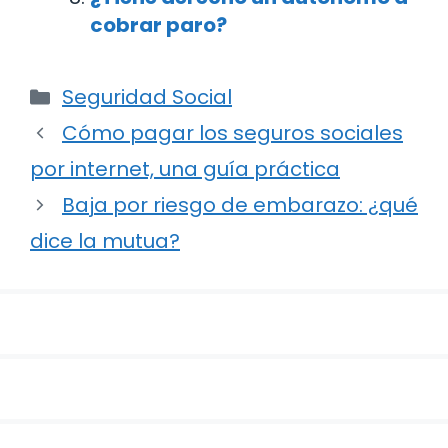
cobrar paro?
Categorías
Seguridad Social
Navegación
Cómo pagar los seguros sociales
de
por internet, una guía práctica
entradas
Baja por riesgo de embarazo: ¿qué
dice la mutua?