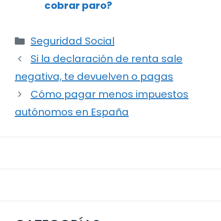
cobrar paro?
Categorías
Seguridad Social
Navegación
Si la declaración de renta sale
de
negativa, te devuelven o pagas
entradas
Cómo pagar menos impuestos
autónomos en España