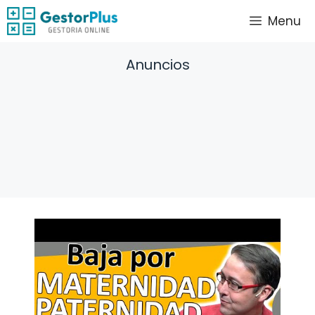
Saltar
Menu
al
contenido
Anuncios