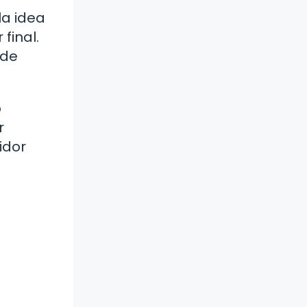
la idea
final.
 de
o
r
idor