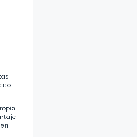
tas
cido
ropio
entaje
 en