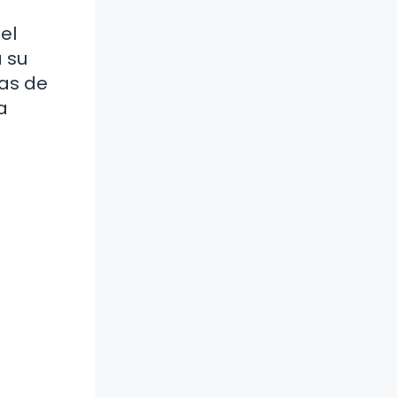
el
 su
cas de
a