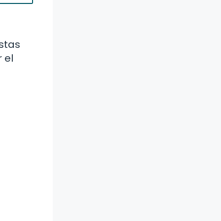
stas
 el