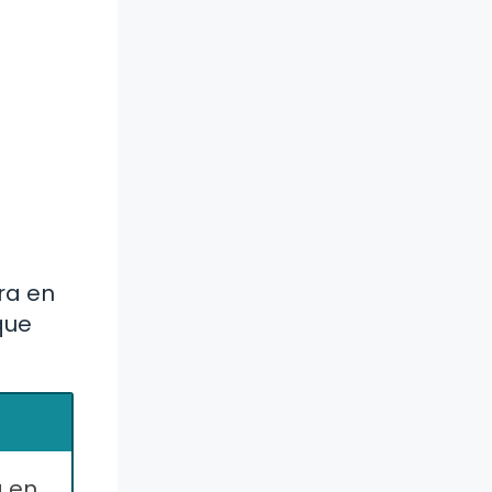
ra en
que
a en