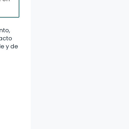
nto,
acto
le y de