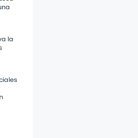
 una
va la
s
ciales
n