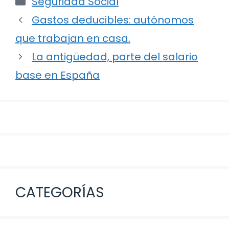
Seguridad Social
Navegación
Gastos deducibles: autónomos
de
que trabajan en casa.
entradas
La antigüedad, parte del salario
base en España
CATEGORÍAS