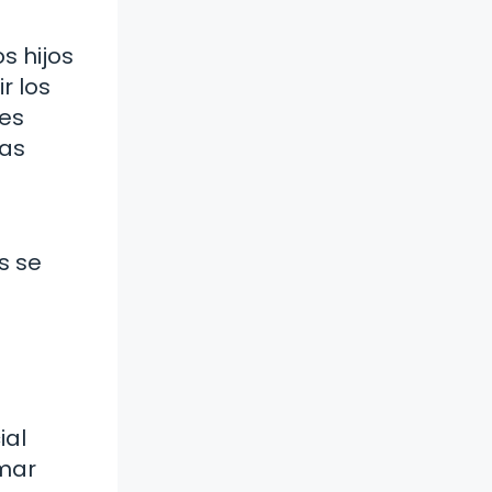
s hijos
r los
des
las
s se
ial
omar