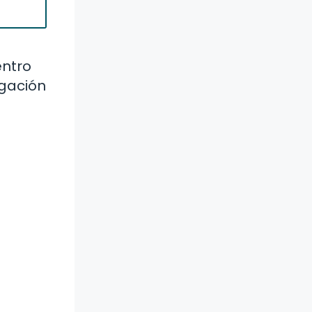
entro
igación