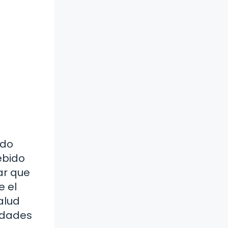
ndo
ebido
ar que
e el
alud
idades