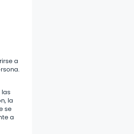
irse a
ersona.
 las
n, la
e se
nte a