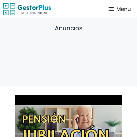
Saltar
Menu
al
contenido
Anuncios