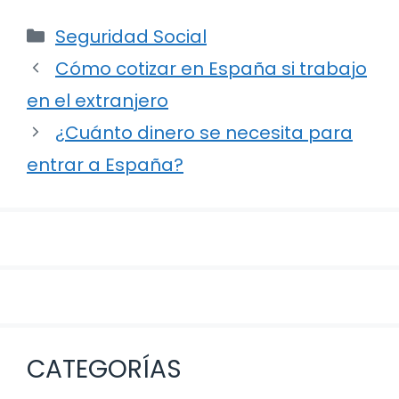
Categorías
Seguridad Social
Navegación
Cómo cotizar en España si trabajo
de
en el extranjero
entradas
¿Cuánto dinero se necesita para
entrar a España?
CATEGORÍAS