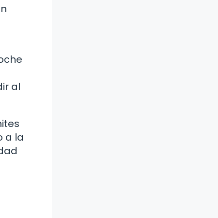
un
coche
ir al
ites
 a la
idad