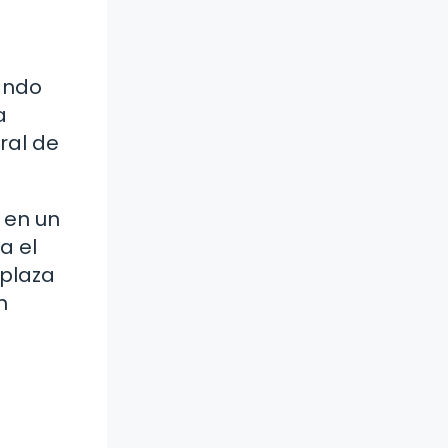
ando
a
ral de
 en un
a el
 plaza
n