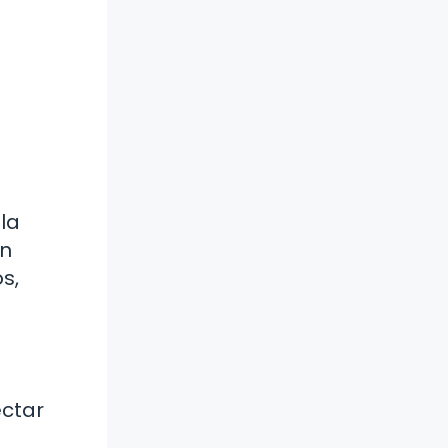
la
En
s,
ectar