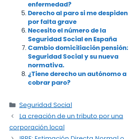
enfermedad?
Derecho al paro si me despiden
por falta grave
Necesito el número de la
Seguridad Social en España
Cambio domiciliación pensión:
Seguridad Social y su nueva
normativa.
¿Tiene derecho un autónomo a
cobrar paro?
Categorías
Seguridad Social
Navegación
La creación de un tributo por una
de
corporación local
entradas
IRPF: Estimación Directa Normal o