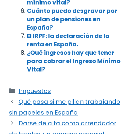
mínimo vital?
Cuánto puedo desgravar por
un plan de pensiones en
España?
El IRPF: la declaración de la
renta en España.
¿Qué ingresos hay que tener
para cobrar el Ingreso Mínimo
Vital?
Categorías
Impuestos
Navegación
Qué pasa si me pillan trabajando
de
sin papeles en España
entradas
Darse de alta como arrendador
de locales: un proceso esencial.