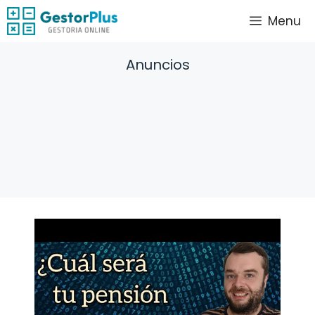
Saltar
Menu
al
contenido
Anuncios