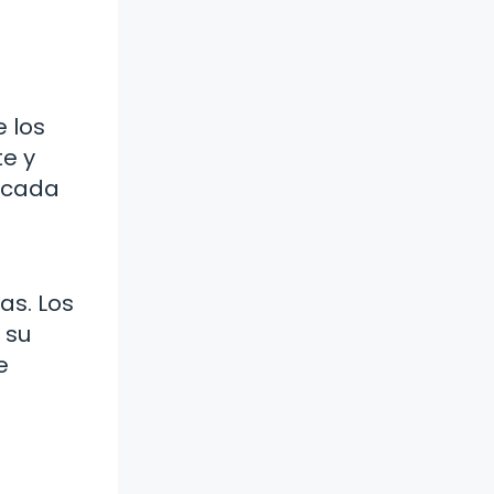
e los
te y
e cada
as. Los
 su
e