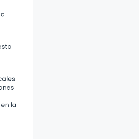
la
esto
cales
iones
en la