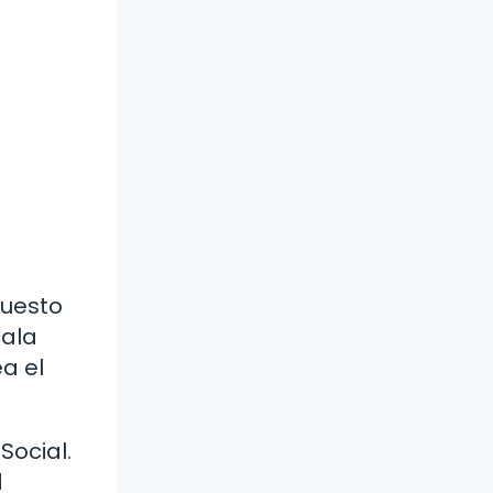
puesto
cala
a el
Social.
d