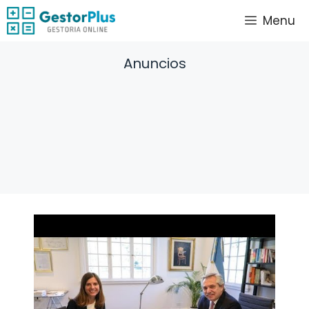
Saltar
Menu
al
contenido
Anuncios