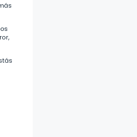
 más
los
ror,
stás