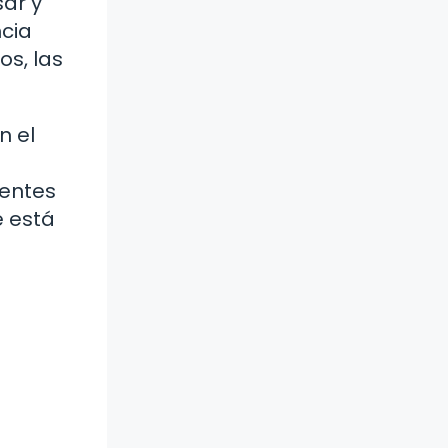
ar y
ncia
os, las
n el
yentes
e está