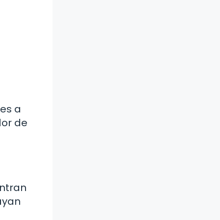
 es a
dor de
entran
hayan