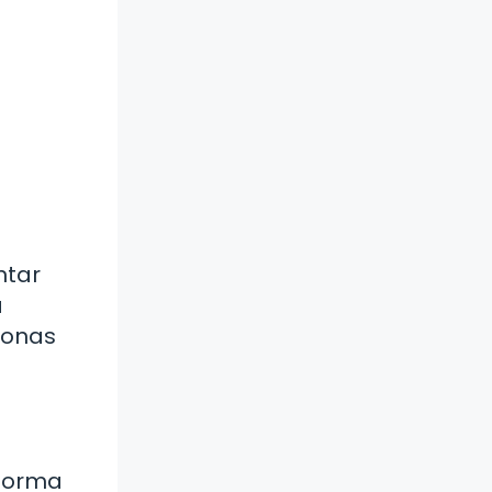
ntar
á
sonas
 forma