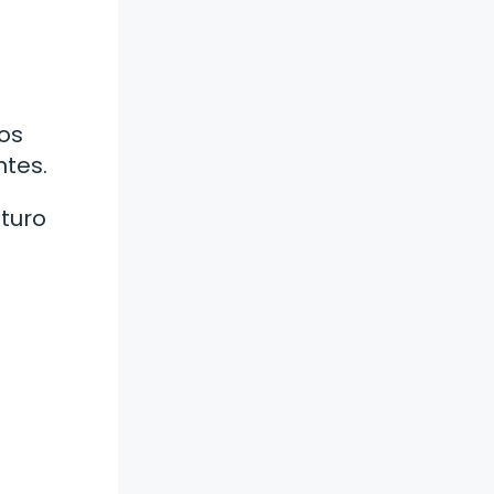
d
ños
ntes.
turo