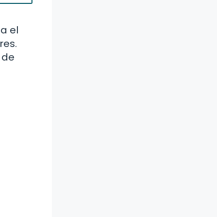
a el
res.
 de