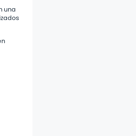
on una
tizados
en