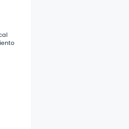
cal
iento