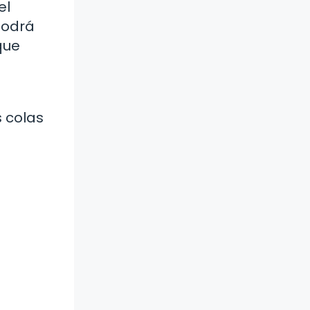
el
podrá
que
s colas