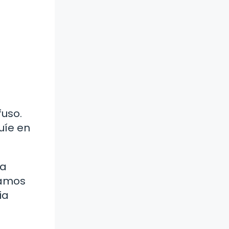
uso.
uíe en
la
damos
ia