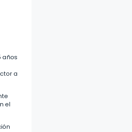
5 años
ctor a
nte
n el
ción