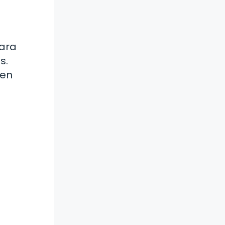
para
s.
 en