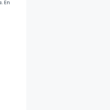
. En
l