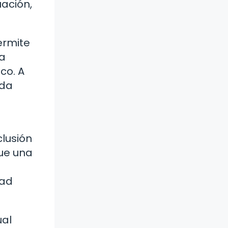
uación,
ermite
ra
co. A
ada
clusión
que una
dad
ual