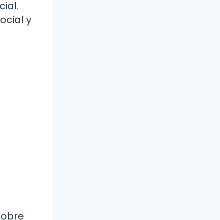
ial.
ocial y
sobre