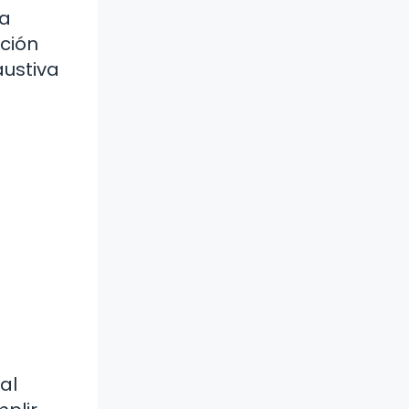
la
nción
austiva
al