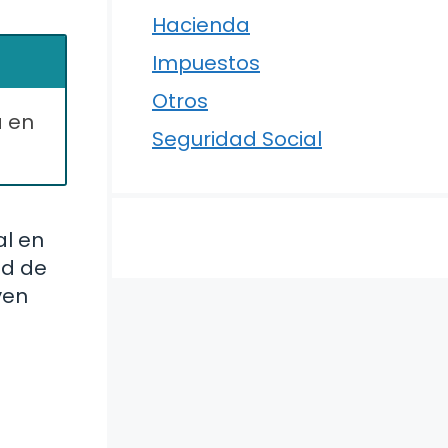
Hacienda
Impuestos
Otros
a en
Seguridad Social
al en
ad de
yen