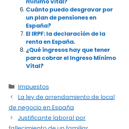
mínimo vital?
Cuánto puedo desgravar por
un plan de pensiones en
España?
El IRPF: la declaración de la
renta en España.
¿Qué ingresos hay que tener
para cobrar el Ingreso Mínimo
Vital?
Categorías
Impuestos
Navegación
La ley de arrendamiento de local
de
de negocio en España
entradas
Justificante laboral por
fallecimiento de un familiar