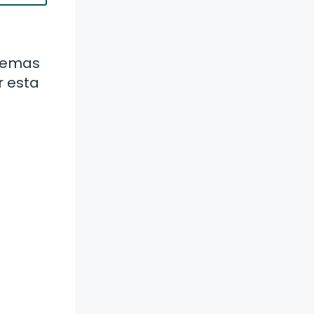
blemas
r esta