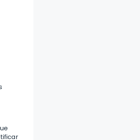
s
que
ificar