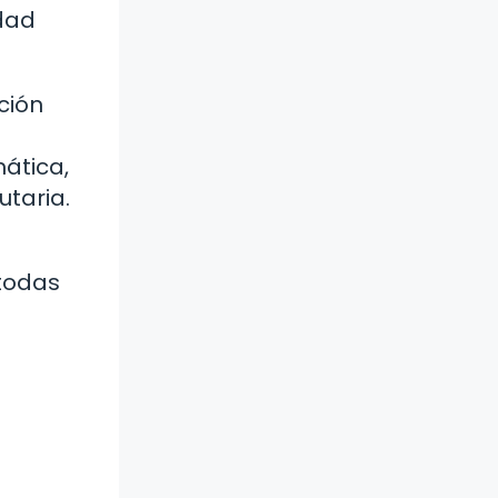
idad
ción
mática,
taria.
 todas