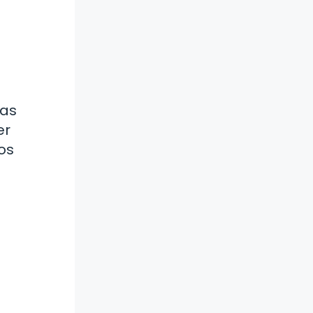
tas
er
ios