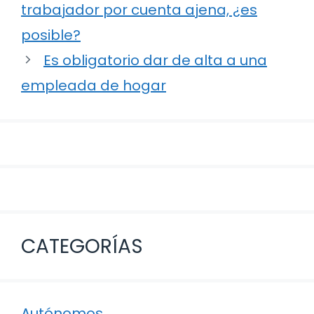
de
trabajador por cuenta ajena, ¿es
entradas
posible?
Es obligatorio dar de alta a una
empleada de hogar
CATEGORÍAS
Autónomos