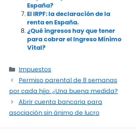
España?
El IRPF: la declaración de la
renta en España.
¿Qué ingresos hay que tener
para cobrar el Ingreso Mínimo
Vital?
Categorías
Impuestos
Navegación
Permiso parental de 8 semanas
de
por cada hijo: ¿Una buena medida?
entradas
Abrir cuenta bancaria para
asociación sin ánimo de lucro