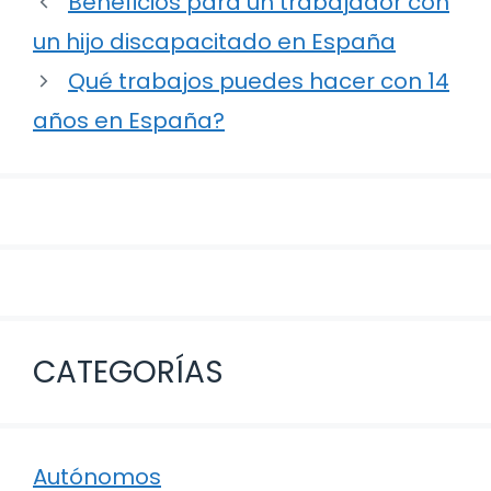
Beneficios para un trabajador con
de
un hijo discapacitado en España
entradas
Qué trabajos puedes hacer con 14
años en España?
CATEGORÍAS
Autónomos