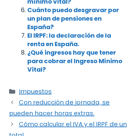
mínimo vital?
Cuánto puedo desgravar por
un plan de pensiones en
España?
El IRPF: la declaración de la
renta en España.
¿Qué ingresos hay que tener
para cobrar el Ingreso Mínimo
Vital?
Categorías
Impuestos
Navegación
Con reducción de jornada, se
de
pueden hacer horas extras.
entradas
Cómo calcular el IVA y el IRPF de un
total