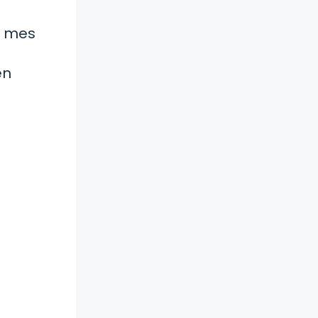
l mes
en