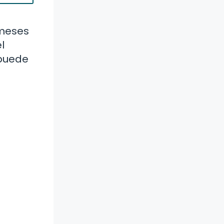
 meses
l
 puede