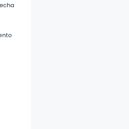
fecha
ento