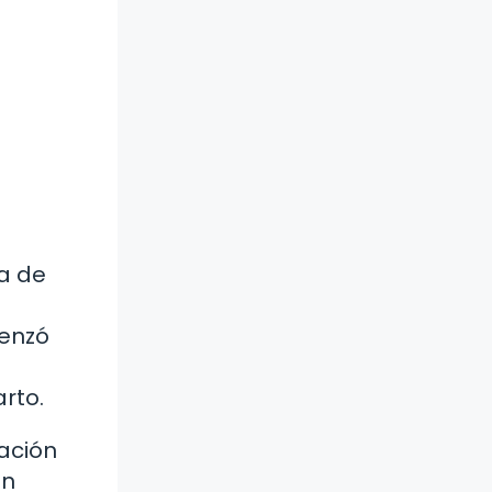
la de
menzó
rto.
ación
en