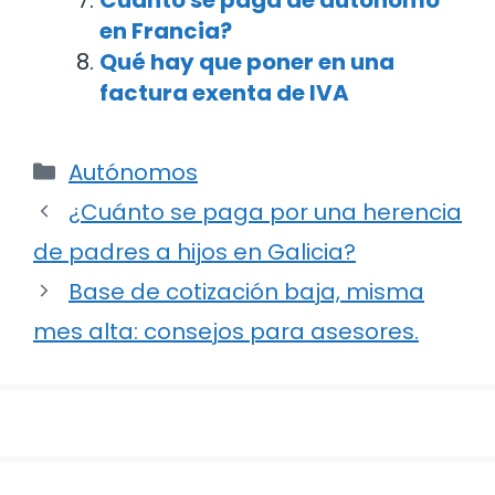
en Francia?
Qué hay que poner en una
factura exenta de IVA
Categorías
Autónomos
Navegación
¿Cuánto se paga por una herencia
de
de padres a hijos en Galicia?
entradas
Base de cotización baja, misma
mes alta: consejos para asesores.