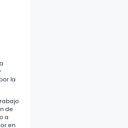
la
y
por la
trabajo
en de
o a
sor en