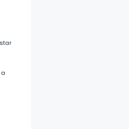
star
 a