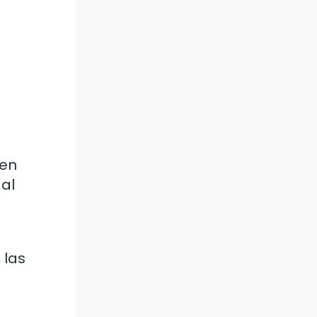
 en
 al
 las