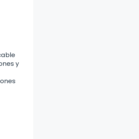
cable
ones y
iones