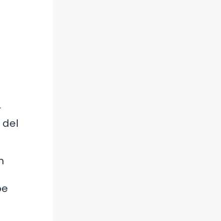
r
 del
n
be