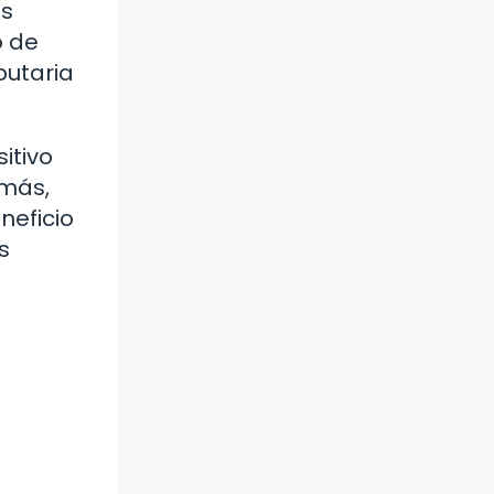
es
o de
butaria
itivo
emás,
neficio
s