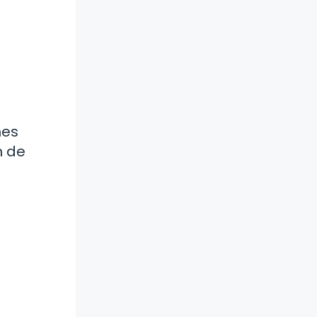
nes
n de