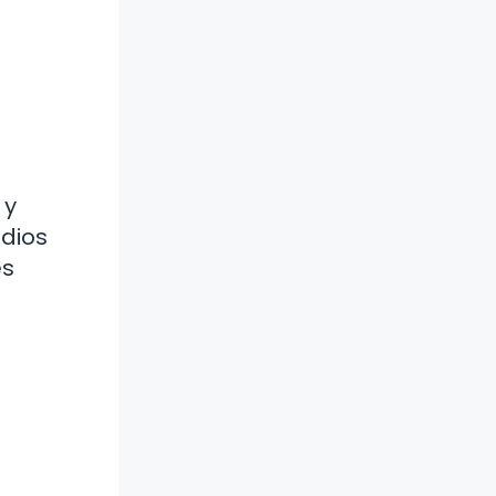
 y
udios
es