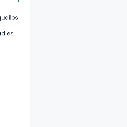
uellos
ad es