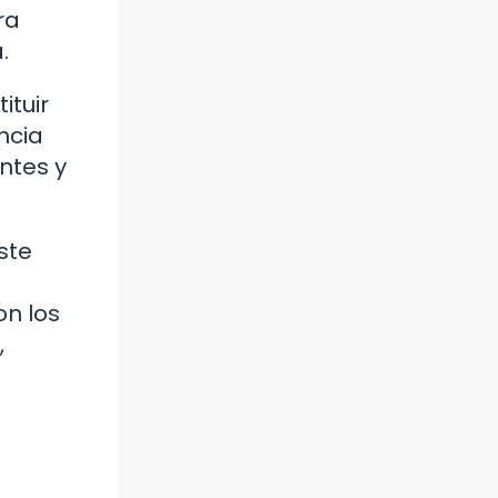
ra
.
ituir
ncia
ntes y
ste
on los
,