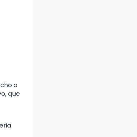
echo o
vo, que
eria