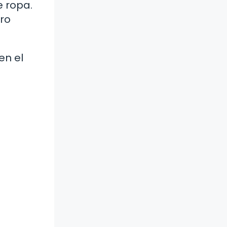
e ropa.
tro
en el