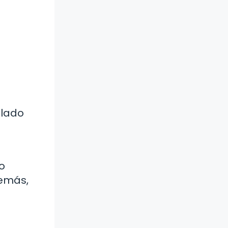
llado
o
demás,