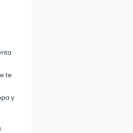
enta
e te
opa y
s