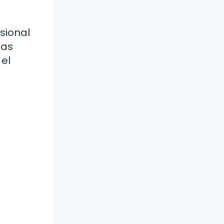
sional
las
 el