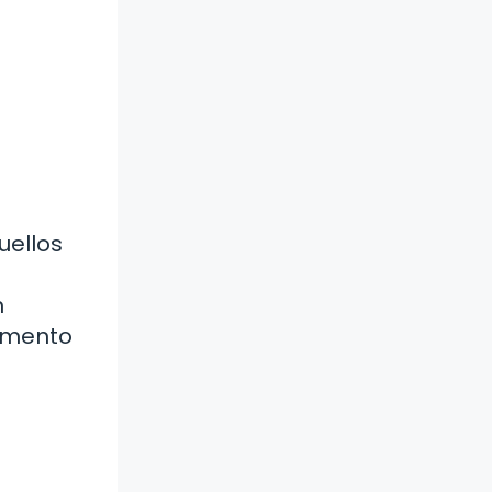
uellos
n
momento
o