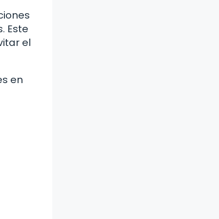
ciones
. Este
itar el
es en