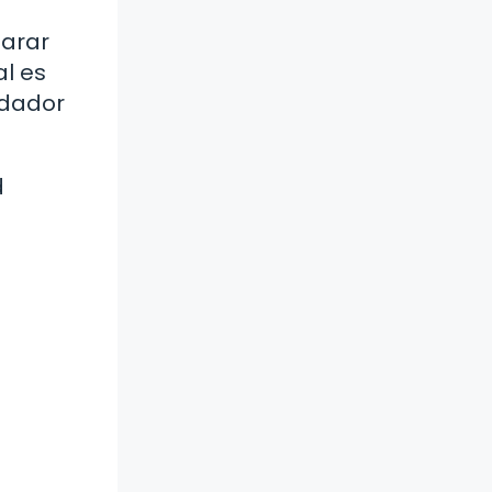
larar
al es
ndador
d
a