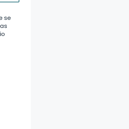
e se
las
io