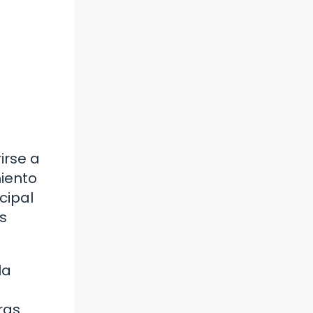
irse a
iento
cipal
s
la
ras