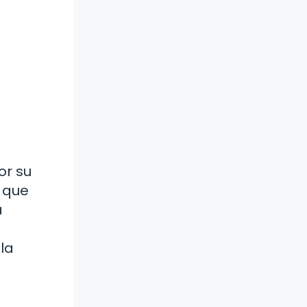
or su
s que
a
la