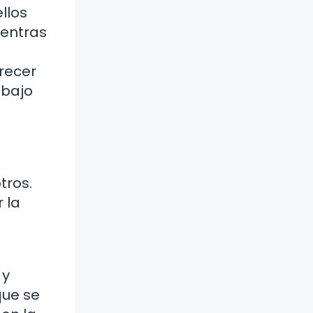
llos
ientras
recer
abajo
tros.
 la
 y
que se