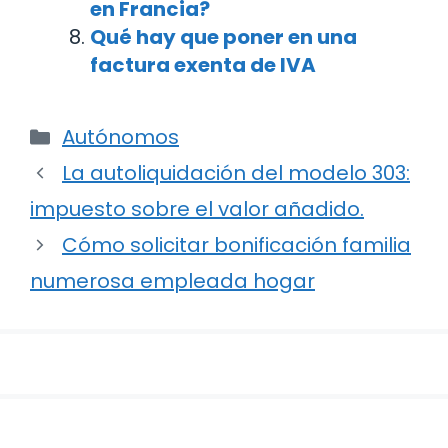
en Francia?
Qué hay que poner en una
factura exenta de IVA
Categorías
Autónomos
Navegación
La autoliquidación del modelo 303:
de
impuesto sobre el valor añadido.
entradas
Cómo solicitar bonificación familia
numerosa empleada hogar