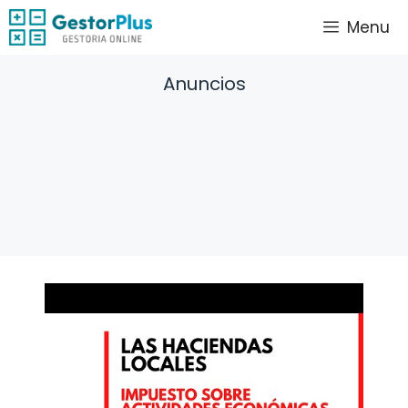
Saltar
Menu
al
contenido
Anuncios