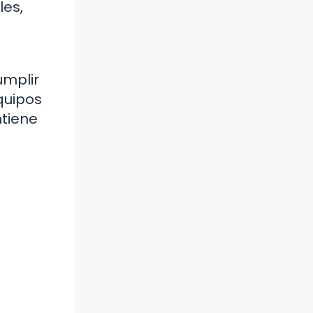
les,
umplir
quipos
tiene