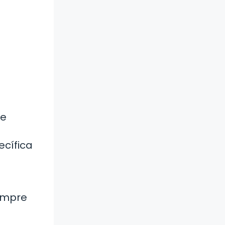
ve
ecífica
iempre