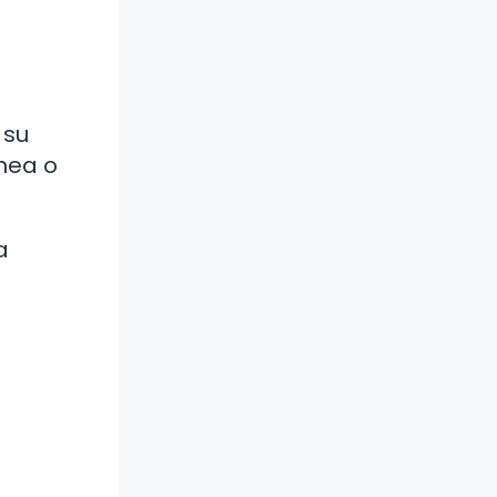
 su
nea o
a