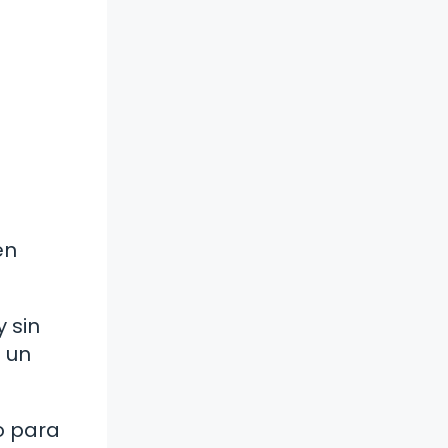
en
y sin
e un
o para