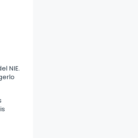
el NIE.
gerlo
s
is