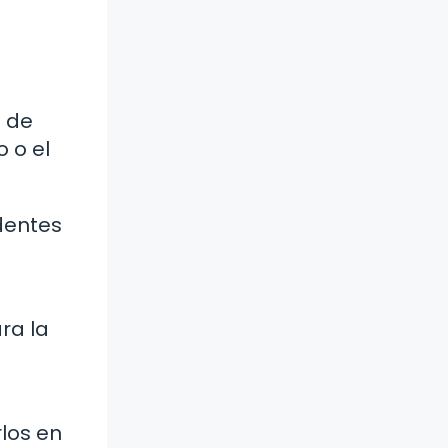
s de
 o el
dentes
ra la
los en