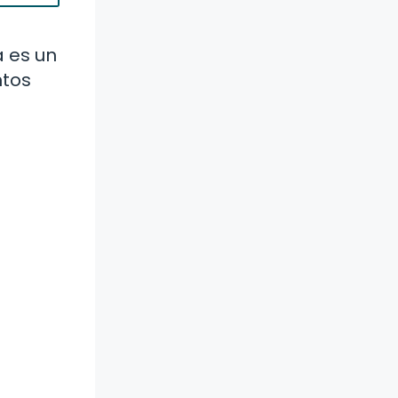
a es un
ntos