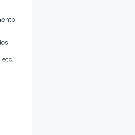
mento
ios
 etc.