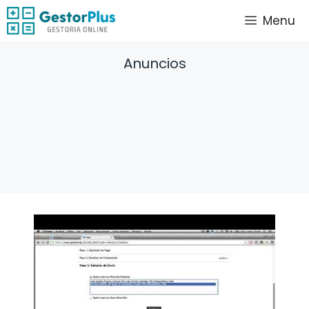
Saltar
Menu
al
contenido
Anuncios