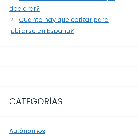
de
declarar?
entradas
Cuánto hay que cotizar para
jubilarse en España?
CATEGORÍAS
Autónomos