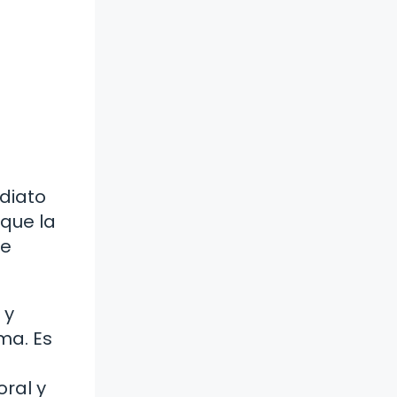
ediato
 que la
de
 y
ma. Es
oral y