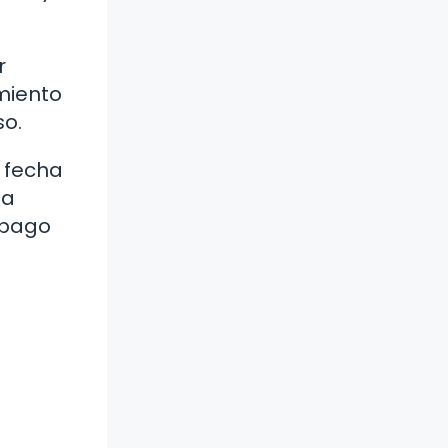
r
amiento
so.
a fecha
la
mpago