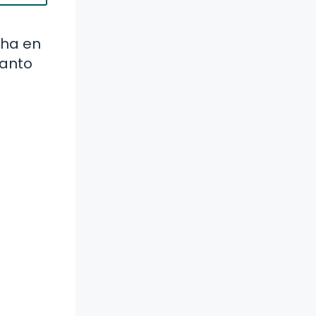
cha en
tanto