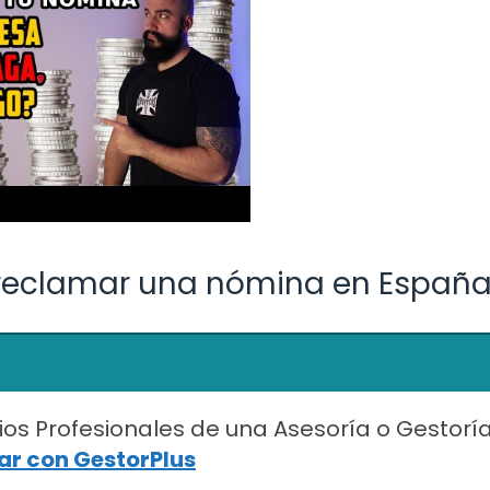
reclamar una nómina en Españ
ios Profesionales de una Asesoría o Gestorí
r con GestorPlus