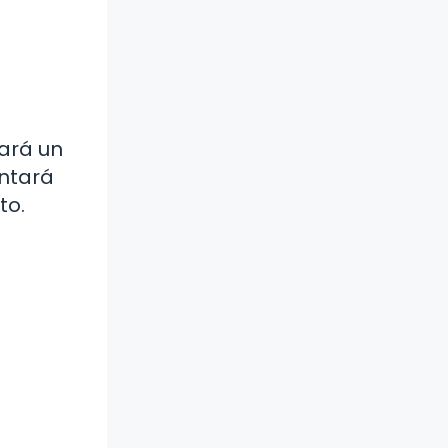
ará un
entará
to.