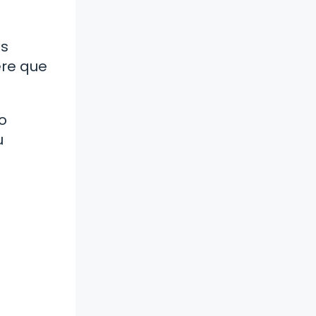
as
ere que
o
u