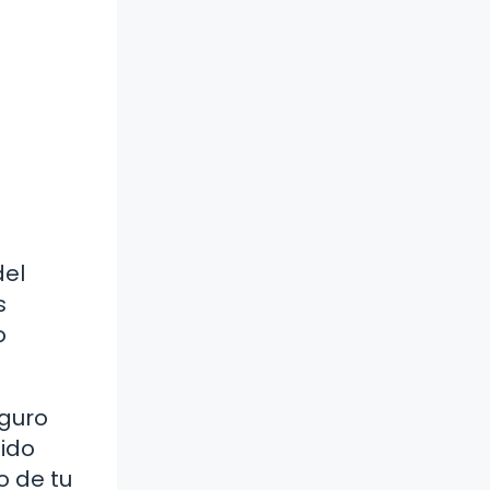
del
s
o
eguro
sido
o de tu