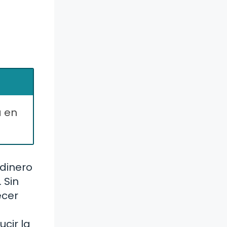
a en
 dinero
 Sin
ecer
cir la