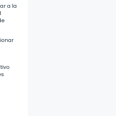
ar a la
l
de
ionar
tivo
es