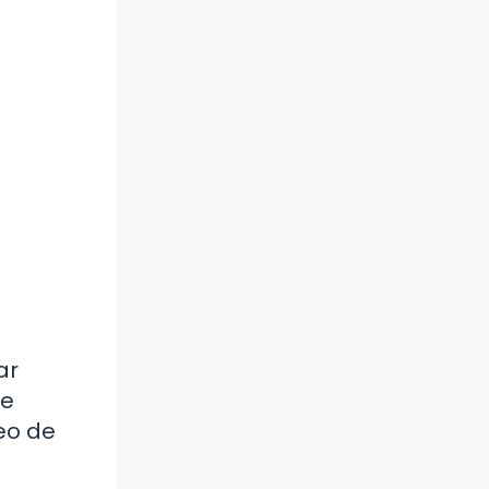
ar
de
ueo de