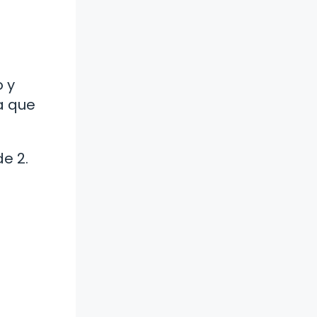
o y
a que
de 2.