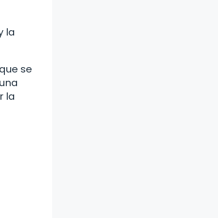
 la
 que se
 una
 la