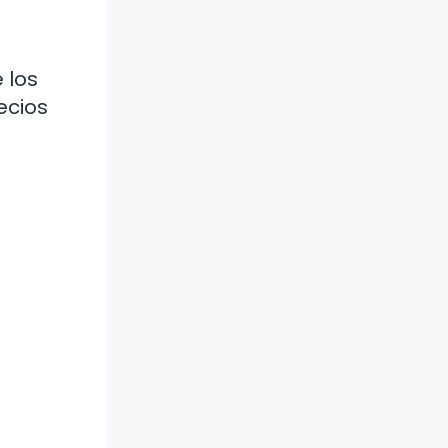
 los
ecios