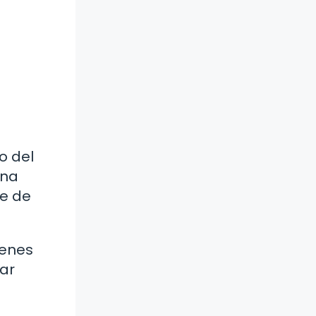
o del
una
ie de
menes
ar