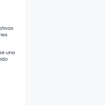
ativas
ones
rse una
pido