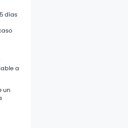
15 días
 caso
r
cable a
e un
a