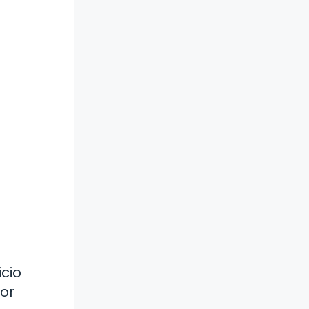
icio
or