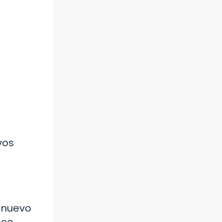
vos
n nuevo
oco