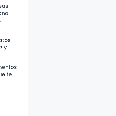
seas
sona
s
datos
z y
umentos
ue te