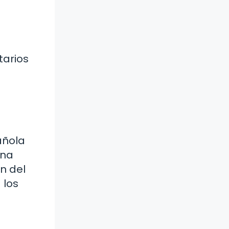
tarios
añola
una
n del
 los