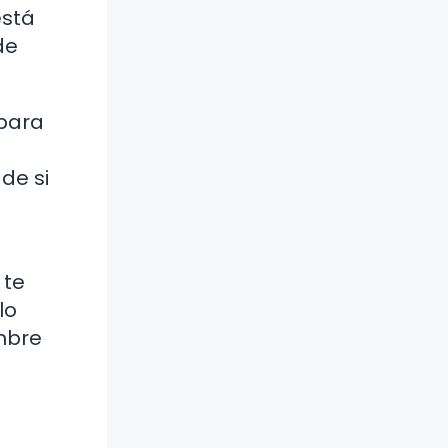
está
de
 para
de si
 te
lo
mbre