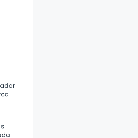
o
cador
rca
l
as
ueda