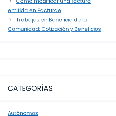
Navegación
Cómo modificar una factura
de
emitida en Facturae
entradas
Trabajos en Beneficio de la
Comunidad: Cotización y Beneficios
CATEGORÍAS
Autónomos