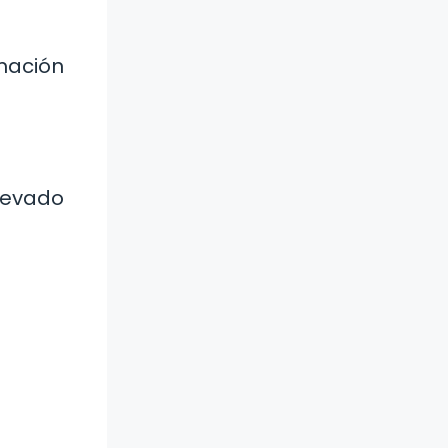
mación
llevado