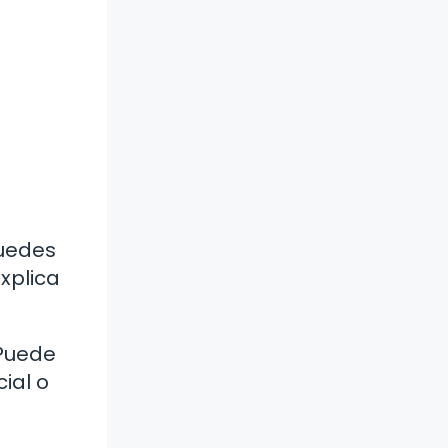
Puedes
xplica
 Puede
ial o